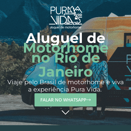
Aluguel de
Motorhome
no Rio de
Janeiro
Viaje pelo Brasil de motorhome e viva
a experiência Pura Vida.
FALAR NO WHATSAPP