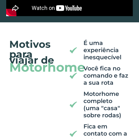
Motivos
É uma
experiência
para
inesquecível
viajar de
Motorhome
Você fica no
comando e faz
a sua rota
Motorhome
completo
(uma "casa"
sobre rodas)
Fica em
contato com a