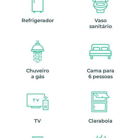
Refrigerador
Vaso
sanitário
Chuveiro
Cama para
a gás
6 pessoas
TV
Claraboia